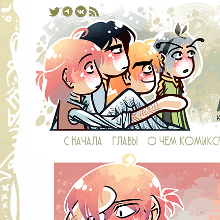
Комикс, в котором у рыб есть ноги,
С НАЧАЛА
ГЛАВЫ
О ЧЕМ КОМИКС