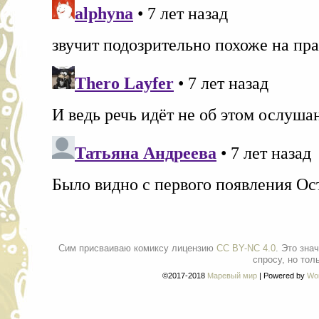
Сим присваиваю комиксу лицензию
CC BY-NC 4.0
. Это зна
спросу, но тол
©2017-2018
Маревый мир
|
Powered by
Wo