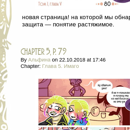
новая страница! на которой мы обна
защита — понятие растяжимое.
chapter 5, p. 79
By
Альфина
on
22.10.2018
at
17:46
Chapter:
Глава 5. Имаго