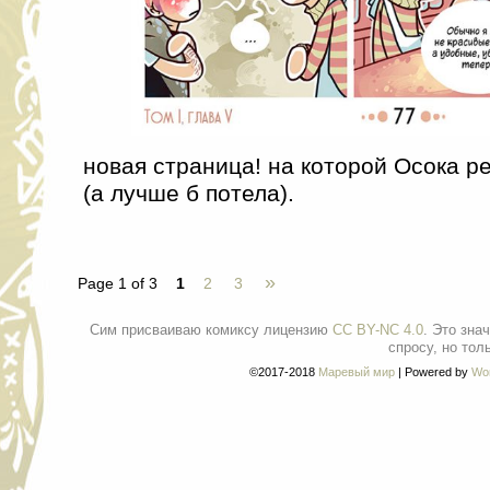
новая страница! на которой Осока ре
(а лучше б потела).
»
Page 1 of 3
1
2
3
Сим присваиваю комиксу лицензию
CC BY-NC 4.0
. Это зна
спросу, но тол
©2017-2018
Маревый мир
|
Powered by
Wo