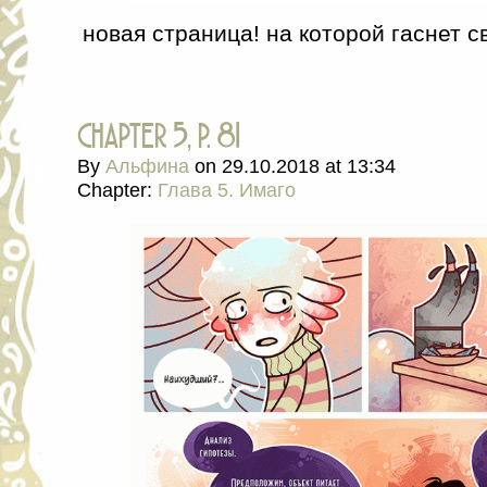
новая страница! на которой гаснет св
chapter 5, p. 81
By
Альфина
on
29.10.2018
at
13:34
Chapter:
Глава 5. Имаго