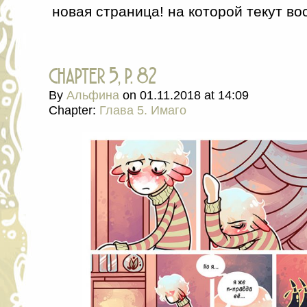
новая страница! на которой текут вос
chapter 5, p. 82
By
Альфина
on
01.11.2018
at
14:09
Chapter:
Глава 5. Имаго