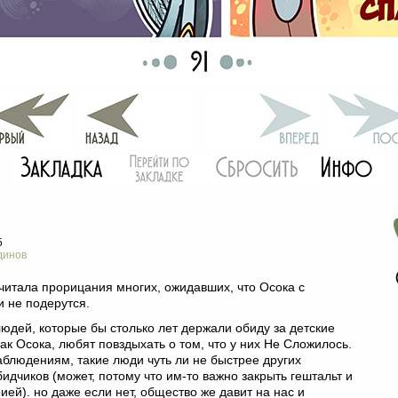
5
динов
 читала прорицания многих, ожидавших, что Осока с
и не подерутся.
людей, которые бы столько лет держали обиду за детские
ак Осока, любят повздыхать о том, что у них Не Сложилось.
аблюдениям, такие люди чуть ли не быстрее других
идчиков (может, потому что им-то важно закрыть гештальт и
ией). но даже если нет, общество же давит на нас и