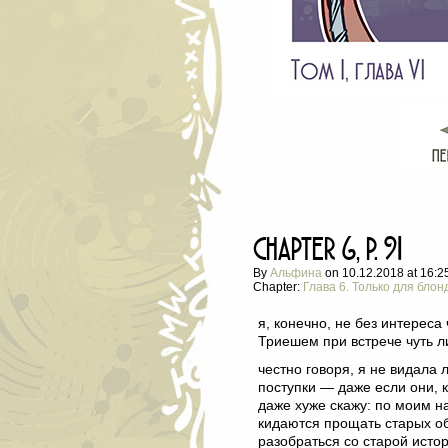
chapter 6, p. 91
By
Альфина
on
10.12.2018
at
16:2
Chapter:
Глава 6. Только для блон
я, конечно, не без интереса
Триешем при встрече чуть л
честно говоря, я не видала 
поступки — даже если они, к
даже хуже скажу: по моим н
кидаются прощать старых об
разобраться со старой истор