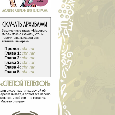
МОДНЫЕ СТИКЕРЫ ДЛЯ ТЕЛЕГРАМА
СКАЧАТЬ АРХИВАМИ
Законченные главы «Маревого
мира» можно скачать, чтобы
перечитывать их долгими
зимними вечерами.
Пролог:
cbr
,
rar
Глава 1:
cbr
,
rar
Глава 2:
cbr
,
rar
Глава 3:
cbr
,
rar
Глава 4:
cbr
,
rar
Глава 5:
cbr
,
rar
«СЛЕПОЙ ТЕЛЕФОН»
один рисует картинку, другой её
пересказывает, а потом все весело
смеются. и всё это — в тематике
«Маревого мира»