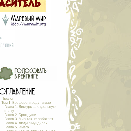
ОГЛАВЛЕНИЕ
Пролог
Том 1. Все дороги ведут в мир
Глава 1. Дискурс за отдельную
плату
Глава 2. Брак души
Глава 3. Мир так не работает
Глава 4. Люди в мундирах
Глава 5. Имаго