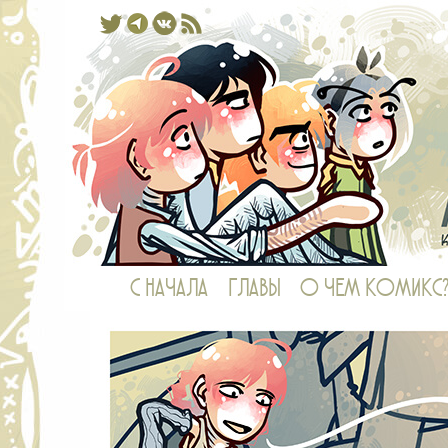
Комикс, в котором у рыб есть ноги,
С НАЧАЛА
ГЛАВЫ
О ЧЕМ КОМИКС