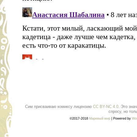
Сим присваиваю комиксу лицензию
CC BY-NC 4.0
. Это зна
спросу, но тол
©2017-2018
Маревый мир
|
Powered by
Wo