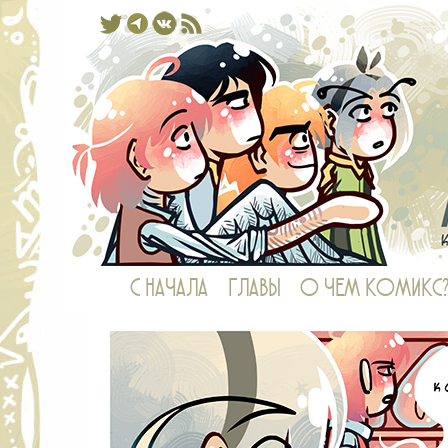
Комикс, в котором у рыб есть ноги,
С НАЧАЛА
ГЛАВЫ
О ЧЕМ КОМИКС