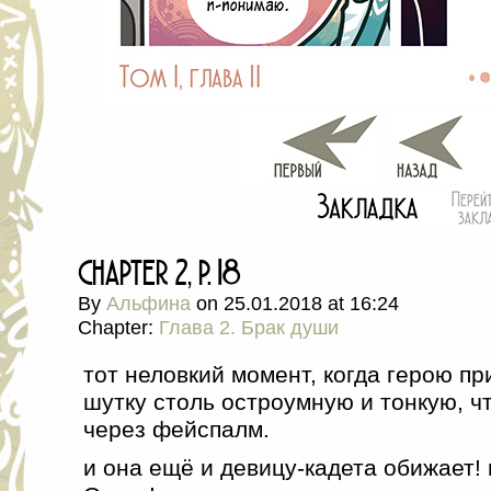
chapter 2, p. 18
By
Альфина
on
25.01.2018
at
16:24
Chapter:
Глава 2. Брак души
тот неловкий момент, когда герою пр
шутку столь остроумную и тонкую, ч
через фейспалм.
и она ещё и девицу-кадета обижает! н