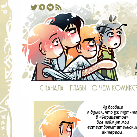
Комикс, в котором у рыб есть ноги,
С НАЧАЛА
ГЛАВЫ
О ЧЕМ КОМИКС