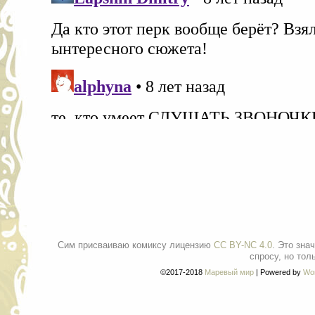
Сим присваиваю комиксу лицензию
CC BY-NC 4.0
. Это зна
спросу, но тол
©2017-2018
Маревый мир
|
Powered by
Wo