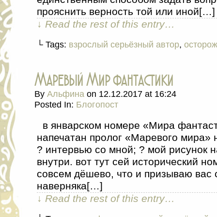
прояснить верность той или иной[…]
↓ Read the rest of this entry…
└ Tags:
взрослый серьёзный автор
,
осторож
Маревый Мир фантастики
By
Альфина
on
12.12.2017
at
16:24
Posted In:
Блогопост
в январском номере «Мира фантаст
напечатан пролог «Маревого мира» н
? интервью со мной; ? мой рисунок 
внутри. вот тут сей исторический но
совсем дёшево, что и призываю вас 
наверняка[…]
↓ Read the rest of this entry…