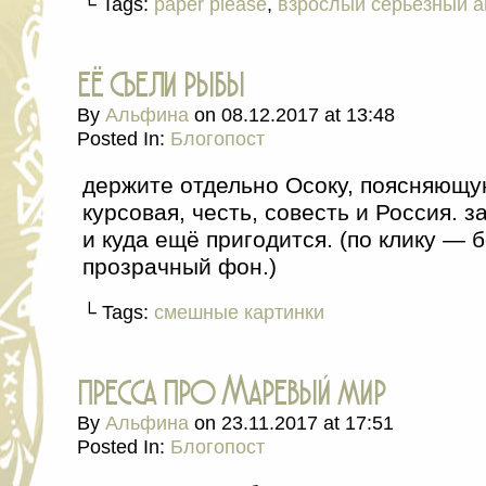
└ Tags:
paper please
,
взрослый серьёзный а
её съели рыбы
By
Альфина
on
08.12.2017
at
13:48
Posted In:
Блогопост
держите отдельно Осоку, поясняющу
курсовая, честь, совесть и Россия. 
и куда ещё пригодится. (по клику — 
прозрачный фон.)
└ Tags:
смешные картинки
пресса про Маревый мир
By
Альфина
on
23.11.2017
at
17:51
Posted In:
Блогопост