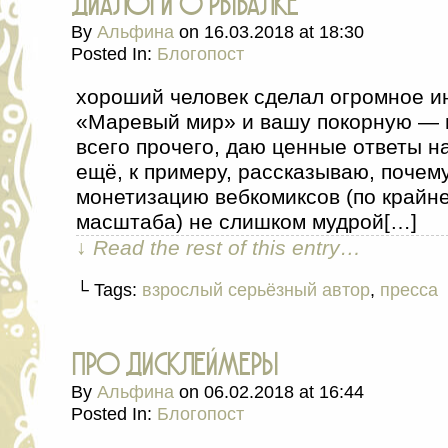
диалоги о рыбалке
By
Альфина
on
16.03.2018
at
18:30
Posted In:
Блогопост
хороший человек сделал огромное и
«Маревый мир» и вашу покорную — в
всего прочего, даю ценные ответы н
ещё, к примеру, рассказываю, почем
монетизацию вебкомиксов (по крайне
масштаба) не слишком мудрой[…]
↓ Read the rest of this entry…
└ Tags:
взрослый серьёзный автор
,
пресса
про дисклеймеры
By
Альфина
on
06.02.2018
at
16:44
Posted In:
Блогопост