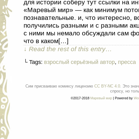
для истории соберу тут ссылки на и
«Маревый мир» — как минимум пото
познавательные. и, что интересно, 
получились разными и с разными ак
с ними мы немало обсуждали сам фо
что в каком[…]
↓ Read the rest of this entry…
└ Tags:
взрослый серьёзный автор
,
пресса
Сим присваиваю комиксу лицензию
CC BY-NC 4.0
. Это зна
спросу, но тол
©2017-2018
Маревый мир
|
Powered by
Wo