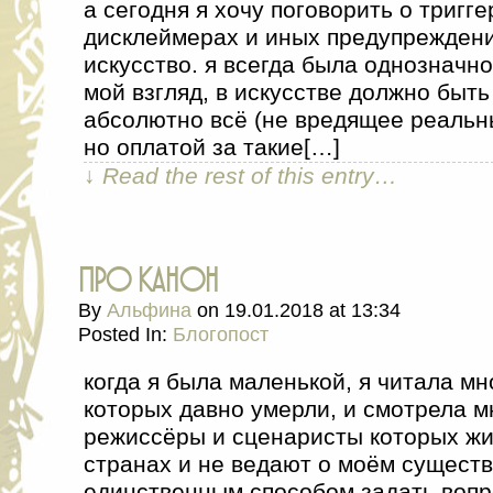
а сегодня я хочу поговорить о тригге
дисклеймерах и иных предупреждени
искусство. я всегда была однозначно
мой взгляд, в искусстве должно быт
абсолютно всё (не вредящее реаль
но оплатой за такие[…]
↓ Read the rest of this entry…
про канон
By
Альфина
on
19.01.2018
at
13:34
Posted In:
Блогопост
когда я была маленькой, я читала мн
которых давно умерли, и смотрела м
режиссёры и сценаристы которых жи
странах и не ведают о моём сущест
единственным способом задать вопр