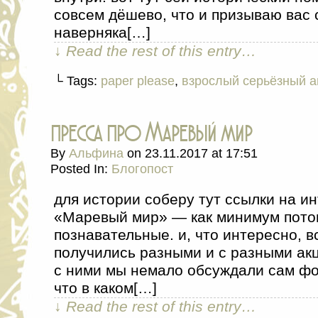
совсем дёшево, что и призываю вас 
наверняка[…]
↓ Read the rest of this entry…
└ Tags:
paper please
,
взрослый серьёзный а
пресса про Маревый мир
By
Альфина
on
23.11.2017
at
17:51
Posted In:
Блогопост
для истории соберу тут ссылки на и
«Маревый мир» — как минимум пото
познавательные. и, что интересно, 
получились разными и с разными ак
с ними мы немало обсуждали сам фо
что в каком[…]
↓ Read the rest of this entry…