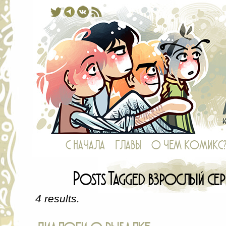
Комикс, в котором у рыб есть ноги,
С НАЧАЛА
ГЛАВЫ
О ЧЕМ КОМИКС
Posts Tagged взрослый се
4 results.