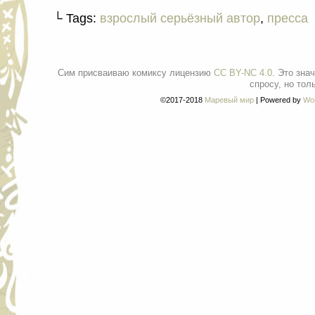
└ Tags:
взрослый серьёзный автор
,
пресса
Сим присваиваю комиксу лицензию
CC BY-NC 4.0
. Это зна
спросу, но тол
©2017-2018
Маревый мир
|
Powered by
Wo