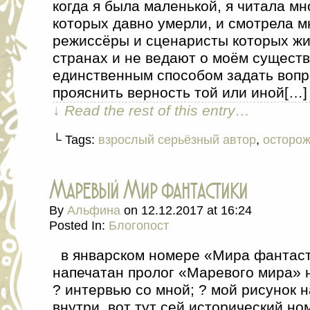
когда я была маленькой, я читала мн
которых давно умерли, и смотрела м
режиссёры и сценаристы которых жи
странах и не ведают о моём сущест
единственным способом задать вопр
прояснить верность той или иной[…]
↓ Read the rest of this entry…
└ Tags:
взрослый серьёзный автор
,
осторож
Маревый Мир фантастики
By
Альфина
on
12.12.2017
at
16:24
Posted In:
Блогопост
в январском номере «Мира фантаст
напечатан пролог «Маревого мира» н
? интервью со мной; ? мой рисунок 
внутри. вот тут сей исторический но