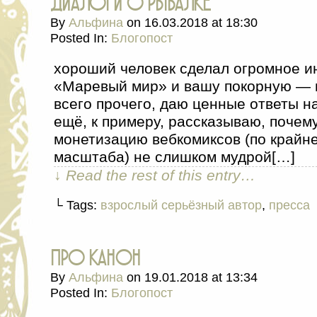
диалоги о рыбалке
By
Альфина
on
16.03.2018
at
18:30
Posted In:
Блогопост
хороший человек сделал огромное и
«Маревый мир» и вашу покорную — в
всего прочего, даю ценные ответы н
ещё, к примеру, рассказываю, почем
монетизацию вебкомиксов (по крайне
масштаба) не слишком мудрой[…]
↓ Read the rest of this entry…
└ Tags:
взрослый серьёзный автор
,
пресса
про канон
By
Альфина
on
19.01.2018
at
13:34
Posted In:
Блогопост