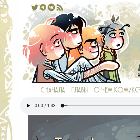
Комикс, в котором у рыб есть ноги,
С НАЧАЛА
ГЛАВЫ
О ЧЕМ КОМИКС