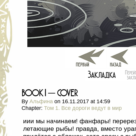
book 1 — cover
By
Альфина
on
16.11.2017
at
14:59
Chapter:
Том 1. Все дороги ведут в мир
иии мы начинаем! фанфары! перерез
летающие рыбы! правда, вместо ура