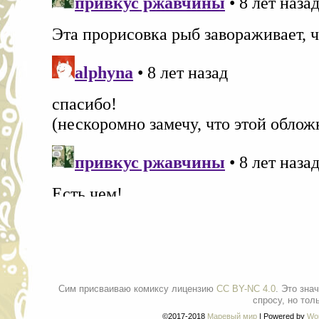
Сим присваиваю комиксу лицензию
CC BY-NC 4.0
. Это зна
спросу, но тол
©2017-2018
Маревый мир
|
Powered by
Wo