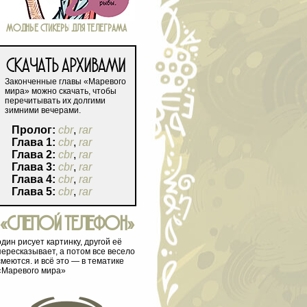
МОДНЫЕ СТИКЕРЫ ДЛЯ ТЕЛЕГРАМА
СКАЧАТЬ АРХИВАМИ
Законченные главы «Маревого
мира» можно скачать, чтобы
перечитывать их долгими
зимними вечерами.
Пролог:
cbr
,
rar
Глава 1:
cbr
,
rar
Глава 2:
cbr
,
rar
Глава 3:
cbr
,
rar
Глава 4:
cbr
,
rar
Глава 5:
cbr
,
rar
«СЛЕПОЙ ТЕЛЕФОН»
один рисует картинку, другой её
пересказывает, а потом все весело
смеются. и всё это — в тематике
«Маревого мира»