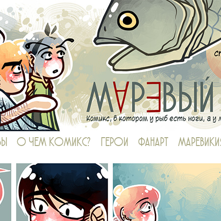
в котором у рыб есть ноги, а у людей — огромные диалоги
ВЫ
О ЧЕМ КОМИКС?
ГЕРОИ
ФАНАРТ
МАРЕВИКИ