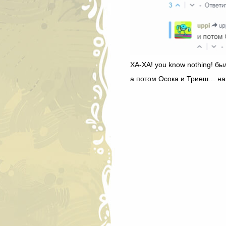
ХА-ХА! you know nothing! б
а потом Осока и Триеш… нак