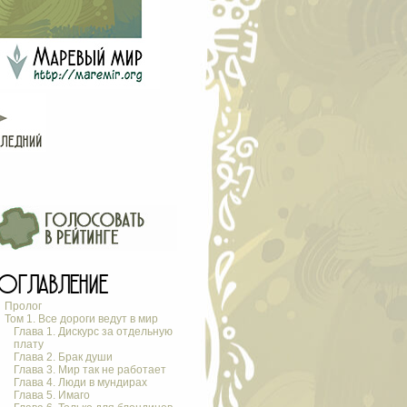
ОГЛАВЛЕНИЕ
Пролог
Том 1. Все дороги ведут в мир
Глава 1. Дискурс за отдельную
плату
Глава 2. Брак души
Глава 3. Мир так не работает
Глава 4. Люди в мундирах
Глава 5. Имаго