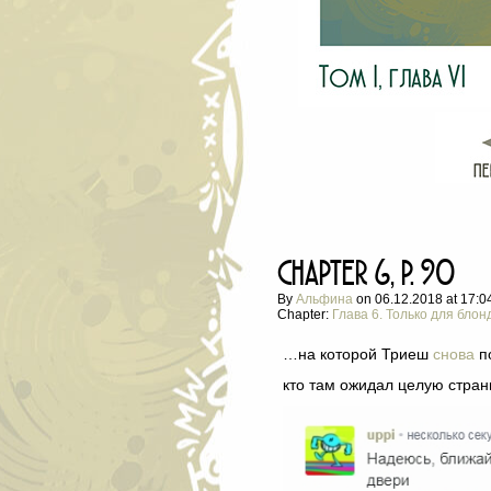
chapter 6, p. 90
By
Альфина
on
06.12.2018
at
17:0
Chapter:
Глава 6. Только для блон
…на которой Триеш
снова
по
кто там ожидал целую стран