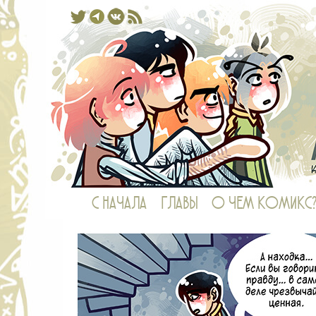
Комикс, в котором у рыб есть ноги,
С НАЧАЛА
ГЛАВЫ
О ЧЕМ КОМИКС