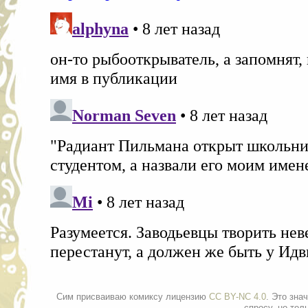
Сим присваиваю комиксу лицензию
CC BY-NC 4.0
. Это зна
спросу, но тол