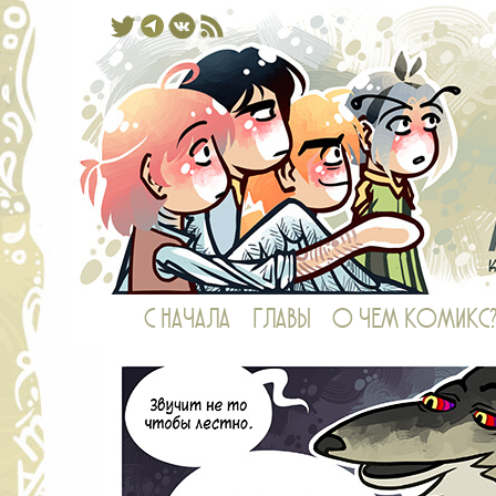
Комикс, в котором у рыб есть ноги,
С НАЧАЛА
ГЛАВЫ
О ЧЕМ КОМИКС