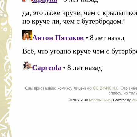
Сим присваиваю комиксу лицензию
CC BY-NC 4.0
. Это зна
спросу, но тол
©2017-2018
Маревый мир
|
Powered by
Wo