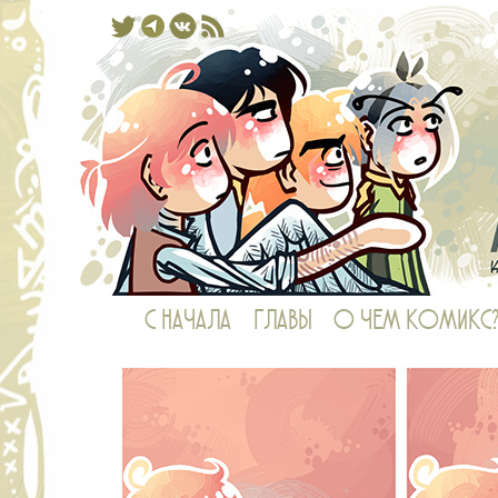
Комикс, в котором у рыб есть ноги,
С НАЧАЛА
ГЛАВЫ
О ЧЕМ КОМИКС