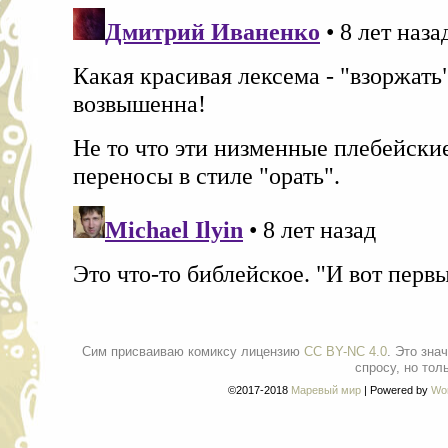
Сим присваиваю комиксу лицензию
CC BY-NC 4.0
. Это зна
спросу, но тол
©2017-2018
Маревый мир
|
Powered by
Wo