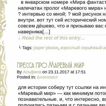
в январском номере «Мира фантаст
напечатан пролог «Маревого мира» н
? интервью со мной; ? мой рисунок 
внутри. вот тут сей исторический но
совсем дёшево, что и призываю вас 
наверняка[…]
↓ Read the rest of this entry…
└ Tags:
paper please
,
взрослый серьёзный а
пресса про Маревый мир
By
Альфина
on
23.11.2017
at
17:51
Posted In:
Блогопост
для истории соберу тут ссылки на и
«Маревый мир» — как минимум пото
познавательные. и, что интересно, 
получились разными и с разными ак