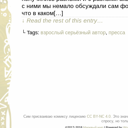
с ними мы немало обсуждали сам фо
что в каком[…]
↓ Read the rest of this entry…
└ Tags:
взрослый серьёзный автор
,
пресса
Сим присваиваю комиксу лицензию
CC BY-NC 4.0
. Это зна
спросу, но тол
©2017-2018
Маревый мир
|
Powered by
Wo