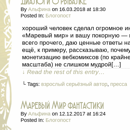
диалоги о рыбалке
By
Альфина
on
16.03.2018
at
18:30
Posted In:
Блогопост
хороший человек сделал огромное и
«Маревый мир» и вашу покорную — в
всего прочего, даю ценные ответы н
ещё, к примеру, рассказываю, почем
монетизацию вебкомиксов (по крайне
масштаба) не слишком мудрой[…]
↓ Read the rest of this entry…
└ Tags:
взрослый серьёзный автор
,
пресса
Маревый Мир фантастики
By
Альфина
on
12.12.2017
at
16:24
Posted In:
Блогопост